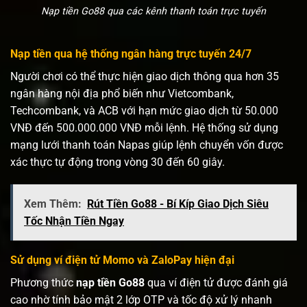
Nạp tiền Go88 qua các kênh thanh toán trực tuyến
Nạp tiền qua hệ thống ngân hàng trực tuyến 24/7
Người chơi có thể thực hiện giao dịch thông qua hơn 35
ngân hàng nội địa phổ biến như Vietcombank,
Techcombank, và ACB với hạn mức giao dịch từ 50.000
VNĐ đến 500.000.000 VNĐ mỗi lệnh. Hệ thống sử dụng
mạng lưới thanh toán Napas giúp lệnh chuyển vốn được
xác thực tự động trong vòng 30 đến 60 giây.
Xem Thêm:
Rút Tiền Go88 - Bí Kíp Giao Dịch Siêu
Tốc Nhận Tiền Ngay
Sử dụng ví điện tử Momo và ZaloPay hiện đại
Phương thức
nạp tiền Go88
qua ví điện tử được đánh giá
cao nhờ tính bảo mật 2 lớp OTP và tốc độ xử lý nhanh