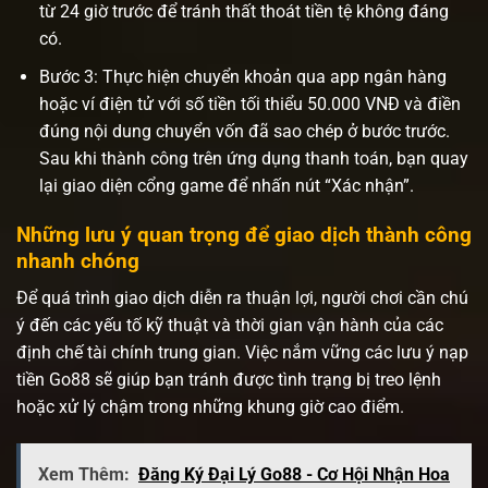
từ 24 giờ trước để tránh thất thoát tiền tệ không đáng
có.
Bước 3: Thực hiện chuyển khoản qua app ngân hàng
hoặc ví điện tử với số tiền tối thiểu 50.000 VNĐ và điền
đúng nội dung chuyển vốn đã sao chép ở bước trước.
Sau khi thành công trên ứng dụng thanh toán, bạn quay
lại giao diện cổng game để nhấn nút “Xác nhận”.
Những lưu ý quan trọng để giao dịch thành công
nhanh chóng
Để quá trình giao dịch diễn ra thuận lợi, người chơi cần chú
ý đến các yếu tố kỹ thuật và thời gian vận hành của các
định chế tài chính trung gian. Việc nắm vững các lưu ý nạp
tiền Go88 sẽ giúp bạn tránh được tình trạng bị treo lệnh
hoặc xử lý chậm trong những khung giờ cao điểm.
Xem Thêm:
Đăng Ký Đại Lý Go88 - Cơ Hội Nhận Hoa