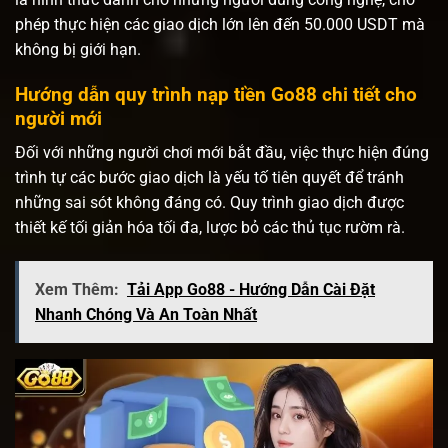
phép thực hiện các giao dịch lớn lên đến 50.000 USDT mà
không bị giới hạn.
Hướng dẫn quy trình nạp tiền Go88 chi tiết cho
người mới
Đối với những người chơi mới bắt đầu, việc thực hiện đúng
trình tự các bước giao dịch là yếu tố tiên quyết để tránh
những sai sót không đáng có. Quy trình giao dịch được
thiết kế tối giản hóa tối đa, lược bỏ các thủ tục rườm rà.
Xem Thêm:
Tải App Go88 - Hướng Dẫn Cài Đặt
Nhanh Chóng Và An Toàn Nhất