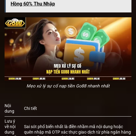
Hồng 60% Thu Nhập
Mẹo xử lý sự cố nạp tiền Go88 nhanh nhất
Nội
Chi tiết
dung
Lưu ý
về nội
Sai sót phổ biến nhất là điền nhầm mã nội dung hoặc
dung
quên nhập mã OTP xác thực giao dịch từ phía ngân hàng