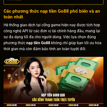
Các phương thức nạp tiền Go88 phổ biến và an
toàn nhất
Hệ thống giao dịch tại cổng game hiện nay được tích hợp
công nghệ API từ các đơn vị tài chính hàng đầu, mang lại
sự đa dạng tối đa cho người dùng. Việc lựa chọn đúng
phương thức
nạp tiền Go88
không chỉ giúp bạn tối ưu hóa
thời gian mà còn đảm bảo tính an toàn tuyệt đối.