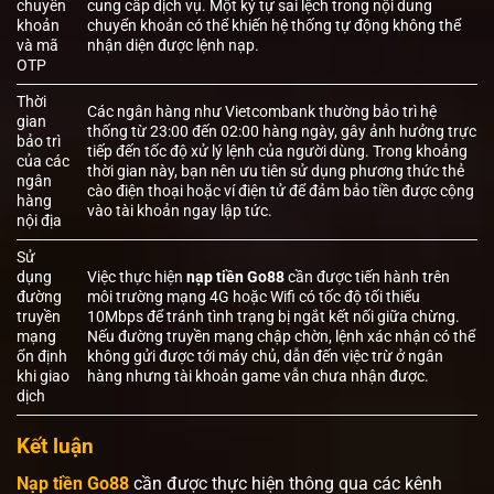
chuyển
cung cấp dịch vụ. Một ký tự sai lệch trong nội dung
khoản
chuyển khoản có thể khiến hệ thống tự động không thể
và mã
nhận diện được lệnh nạp.
OTP
Thời
Các ngân hàng như Vietcombank thường bảo trì hệ
gian
thống từ 23:00 đến 02:00 hàng ngày, gây ảnh hưởng trực
bảo trì
tiếp đến tốc độ xử lý lệnh của người dùng. Trong khoảng
của các
thời gian này, bạn nên ưu tiên sử dụng phương thức thẻ
ngân
cào điện thoại hoặc ví điện tử để đảm bảo tiền được cộng
hàng
vào tài khoản ngay lập tức.
nội địa
Sử
dụng
Việc thực hiện
nạp tiền Go88
cần được tiến hành trên
đường
môi trường mạng 4G hoặc Wifi có tốc độ tối thiểu
truyền
10Mbps để tránh tình trạng bị ngắt kết nối giữa chừng.
mạng
Nếu đường truyền mạng chập chờn, lệnh xác nhận có thể
ổn định
không gửi được tới máy chủ, dẫn đến việc trừ ở ngân
khi giao
hàng nhưng tài khoản game vẫn chưa nhận được.
dịch
Kết luận
Nạp tiền Go88
cần được thực hiện thông qua các kênh