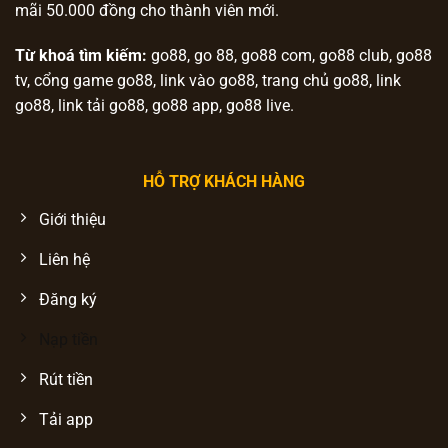
mãi 50.000 đồng cho thành viên mới.
Từ khoá tìm kiếm:
go88, go 88, go88 com, go88 club, go88
tv, cổng game go88, link vào go88, trang chủ go88, link
go88, link tải go88, go88 app, go88 live.
HỖ TRỢ KHÁCH HÀNG
Giới thiệu
Liên hệ
Đăng ký
Nạp tiền
Rút tiền
Tải app