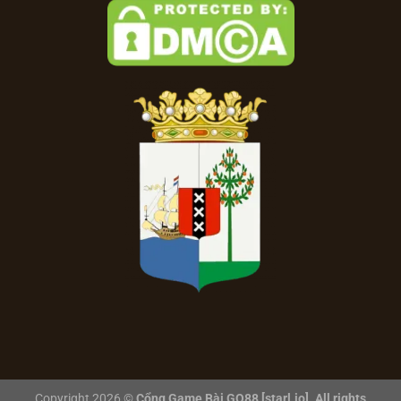
Copyright 2026 ©
Cổng Game Bài GO88 [starl.io]. All rights