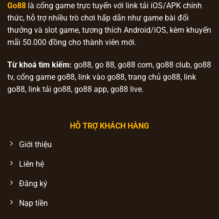
Go88
là cổng game trực tuyến với link tải iOS/APK chính
thức, hỗ trợ nhiều trò chơi hấp dẫn như game bài đổi
thưởng và slot game, tương thích Android/iOS, kèm khuyến
mãi 50.000 đồng cho thành viên mới.
Từ khoá tìm kiếm:
go88, go 88, go88 com, go88 club, go88
tv, cổng game go88, link vào go88, trang chủ go88, link
go88, link tải go88, go88 app, go88 live.
HỖ TRỢ KHÁCH HÀNG
Giới thiệu
Liên hệ
Đăng ký
Nạp tiền