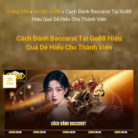
Bỏ
qua
Trang Chủ
»
tin tức Go88
»
Cách Đánh Baccarat Tại Go88
nội
Hiệu Quả Dễ Hiểu Cho Thành Viên
dung
Cách Đánh Baccarat Tại Go88 Hiệu
Quả Dễ Hiểu Cho Thành Viên
28
Th4