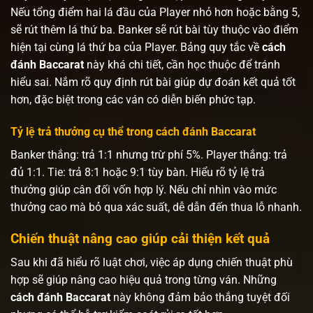
Nếu tổng điểm hai lá đầu của Player nhỏ hơn hoặc bằng 5,
sẽ rút thêm lá thứ ba. Banker sẽ rút bài tùy thuộc vào điểm
hiện tại cùng lá thứ ba của Player. Bảng quy tắc về
cách
đánh Baccarat
này khá chi tiết, cần học thuộc để tránh
hiểu sai. Nắm rõ quy định rút bài giúp dự đoán kết quả tốt
hơn, đặc biệt trong các ván có diễn biến phức tạp.
Tỷ lệ trả thưởng cụ thể trong
cách đánh Baccarat
Banker thắng: trả 1:1 nhưng trừ phí 5%. Player thắng: trả
đủ 1:1. Tie: trả 8:1 hoặc 9:1 tùy bàn. Hiểu rõ tỷ lệ trả
thưởng giúp cân đối vốn hợp lý. Nếu chỉ nhìn vào mức
thưởng cao mà bỏ qua xác suất, dễ dẫn đến thua lỗ nhanh.
Chiến thuật nâng cao giúp cải thiện kết quả
Sau khi đã hiểu rõ luật chơi, việc áp dụng chiến thuật phù
hợp sẽ giúp nâng cao hiệu quả trong từng ván. Những
cách đánh Baccarat
này không đảm bảo thắng tuyệt đối