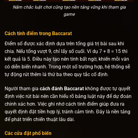
Nắm chắc luật chơi cũng tạo nền tảng vững khi tham gia
game
Cách tính điểm trong Baccarat
Điểm số được xác định dựa trên tổng giá trị bài sau khi
chia. Nếu tổng vượt 9, chỉ lấy số cuối. Ví dụ 7 + 8 = 15 thì
kết quả là 5. Điều này tạo nên tính bất ngờ, khiến mỗi ván
có diễn biến nhanh. Trong một số trường hợp, hệ thống sẽ
tự động rút thêm lá thứ ba theo quy tắc cố định.
Người tham gia
cách đánh Baccarat
không được tự quyết
định việc rút bài nên cần hiểu rõ bảng luật này để dự đoán
chính xác hơn. Việc ghi nhớ cách tính điểm giúp đưa ra
quyết định đặt tiền hợp lý, tránh cảm tính. Đây là nền tảng
để phát triển chiến thuật lâu dài.
Các cửa đặt phổ biến