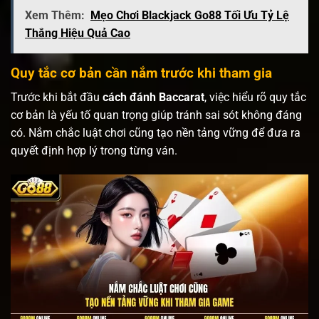
Xem Thêm:
Mẹo Chơi Blackjack Go88 Tối Ưu Tỷ Lệ
Thắng Hiệu Quả Cao
Quy tắc cơ bản cần nắm trước khi tham gia
Trước khi bắt đầu
cách đánh Baccarat
, việc hiểu rõ quy tắc
cơ bản là yếu tố quan trọng giúp tránh sai sót không đáng
có. Nắm chắc luật chơi cũng tạo nền tảng vững để đưa ra
quyết định hợp lý trong từng ván.