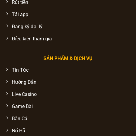
Rút tiền
Tải app
Đăng ký đại lý
Điều kiện tham gia
SẢN PHẨM & DỊCH VỤ
Tin Tức
Hướng Dẫn
Live Casino
Game Bài
Bắn Cá
Nổ Hũ