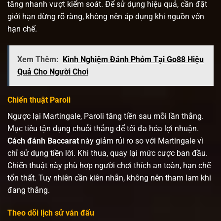
tăng nhanh vượt kiểm soát. Để sử dụng hiệu quả, cần đặt
giới hạn dừng rõ ràng, không nên áp dụng khi nguồn vốn
hạn chế.
Xem Thêm:
Kinh Nghiệm Đánh Phỏm Tại Go88 Hiệu
Quả Cho Người Chơi
Chiến thuật Paroli
Ngược lại Martingale, Paroli tăng tiền sau mỗi lần thắng.
Mục tiêu tận dụng chuỗi thắng để tối đa hóa lợi nhuận.
Cách đánh Baccarat
này giảm rủi ro so với Martingale vì
chỉ sử dụng tiền lời. Khi thua, quay lại mức cược ban đầu.
Chiến thuật này phù hợp người chơi thích an toàn, hạn chế
tổn thất. Tuy nhiên cần kiên nhẫn, không nên tham lam khi
đang thắng.
Theo dõi lịch sử ván đấu