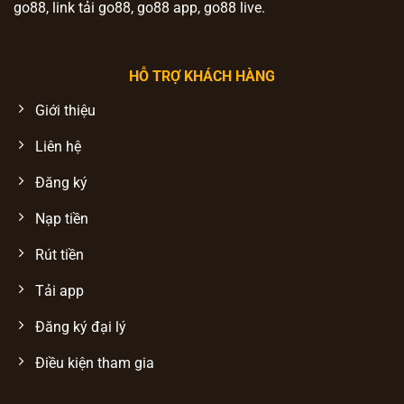
có bất kỳ sự can
go88, link tải go88, go88 app, go88 live.
trò
thống RNG và tổ
thiệp nào từ hệ
chơi
chức kiểm định
thống.
hàng đầu.
HỖ TRỢ KHÁCH HÀNG
Xây dựng quy trình
Khách hàng tại cổng
Bảo
xử lý khiếu nại công
game luôn được lắng
vệ
khai, minh bạch cho
nghe và hỗ trợ giải
Giới thiệu
quyền
mọi tình huống phát
quyết vấn đề bằng
lợi
sinh.
một cách tốt nhất.
Liên hệ
Sử dụng trí tuệ nhân
Tạo ra môi trường
Đăng ký
tạo để giám sát, loại
giải trí lành mạnh,
Chống
bỏ ngay lập tức các
Go88
là nơi mỗi bạn
gian
Nạp tiền
hoạt động sử dụng
đều có cơ hội chiến
lận
phần mềm trái
thắng bằng chính kỹ
phép.
năng của mình.
Rút tiền
Tải app
Hệ thống giấy phép quốc tế
Uy tín thương mại
Go88
không được xây dựng
Đăng ký đại lý
chỉ bằng lời nói mà còn được chứng minh
Điều kiện tham gia
bằng các cơ sở pháp lý có bản quyền xác minh
trên toàn cầu. Mời bạn tham khảo bảng danh