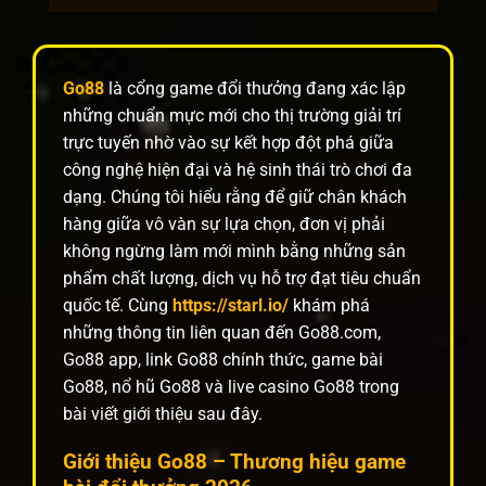
Go88
là cổng game đổi thưởng đang xác lập
những chuẩn mực mới cho thị trường giải trí
trực tuyến nhờ vào sự kết hợp đột phá giữa
công nghệ hiện đại và hệ sinh thái trò chơi đa
dạng. Chúng tôi hiểu rằng để giữ chân khách
hàng giữa vô vàn sự lựa chọn, đơn vị phải
không ngừng làm mới mình bằng những sản
phẩm chất lượng, dịch vụ hỗ trợ đạt tiêu chuẩn
quốc tế. Cùng
https://starl.io/
khám phá
những thông tin liên quan đến Go88.com,
Go88 app, link Go88 chính thức, game bài
Go88, nổ hũ Go88 và live casino Go88 trong
bài viết giới thiệu sau đây.
Giới thiệu Go88 – Thương hiệu game