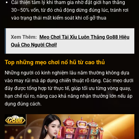
Cải thiện tâm lý khi tham gia nhờ đặt giới hạn thắng
30–50% vốn, từ đó chủ động dừng đúng lúc, tránh rơi
vào trạng thái mất kiểm soát khi cố gỡ thua
Xem Thêm:
Mẹo Chơi Tài Xỉu Luôn Thắng Go88 Hiệu
Quả Cho Người Chơi!
Top những mẹo chơi nổ hũ từ cao thủ
Những người có kinh nghiệm lâu năm thường không dựa
vào may rủi mà áp dụng chiến thuật rõ ràng. Các mẹo dưới
đây được tổng hợp từ thực tế, giúp tối ưu từng vòng quay,
hạn chế rủi ro, nâng cao khả năng nhận thưởng lớn nếu áp
dụng đúng cách.