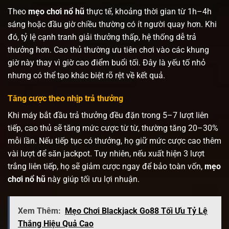
Theo
mẹo chơi nổ hũ
thực tế, khoảng thời gian từ 1h–4h
sáng hoặc đầu giờ chiều thường có ít người quay hơn. Khi
đó, tỷ lệ cạnh tranh giải thưởng thấp, hệ thống dễ trả
thưởng hơn. Cao thủ thường ưu tiên chơi vào các khung
giờ này thay vì giờ cao điểm buổi tối. Đây là yếu tố nhỏ
nhưng có thể tạo khác biệt rõ rệt về kết quả.
Tăng cược theo nhịp trả thưởng
Khi máy bắt đầu trả thưởng đều đặn trong 5–7 lượt liên
tiếp, cao thủ sẽ tăng mức cược từ từ, thường tăng 20–30%
mỗi lần. Nếu tiếp tục có thưởng, họ giữ mức cược cao thêm
vài lượt để săn jackpot. Tuy nhiên, nếu xuất hiện 3 lượt
trắng liên tiếp, họ sẽ giảm cược ngay để bảo toàn vốn,
mẹo
chơi nổ hũ
này giúp tối ưu lợi nhuận.
Xem Thêm:
Mẹo Chơi Blackjack Go88 Tối Ưu Tỷ Lệ
Thắng Hiệu Quả Cao