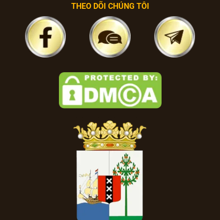
THEO DÕI CHÚNG TÔI