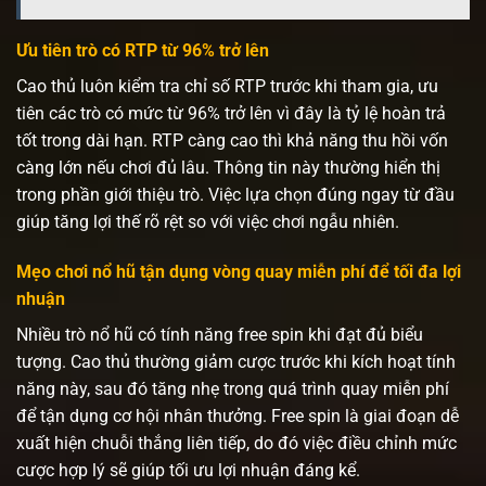
Ưu tiên trò có RTP từ 96% trở lên
Cao thủ luôn kiểm tra chỉ số RTP trước khi tham gia, ưu
tiên các trò có mức từ 96% trở lên vì đây là tỷ lệ hoàn trả
tốt trong dài hạn. RTP càng cao thì khả năng thu hồi vốn
càng lớn nếu chơi đủ lâu. Thông tin này thường hiển thị
trong phần giới thiệu trò. Việc lựa chọn đúng ngay từ đầu
giúp tăng lợi thế rõ rệt so với việc chơi ngẫu nhiên.
Mẹo chơi nổ hũ tận dụng vòng quay miễn phí để tối đa lợi
nhuận
Nhiều trò nổ hũ có tính năng free spin khi đạt đủ biểu
tượng. Cao thủ thường giảm cược trước khi kích hoạt tính
năng này, sau đó tăng nhẹ trong quá trình quay miễn phí
để tận dụng cơ hội nhân thưởng. Free spin là giai đoạn dễ
xuất hiện chuỗi thắng liên tiếp, do đó việc điều chỉnh mức
cược hợp lý sẽ giúp tối ưu lợi nhuận đáng kể.