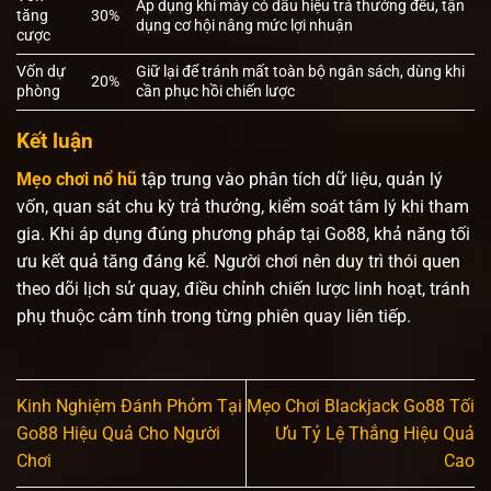
Áp dụng khi máy có dấu hiệu trả thưởng đều, tận
tăng
30%
dụng cơ hội nâng mức lợi nhuận
cược
Vốn dự
Giữ lại để tránh mất toàn bộ ngân sách, dùng khi
20%
phòng
cần phục hồi chiến lược
Kết luận
Mẹo chơi nổ hũ
tập trung vào phân tích dữ liệu, quản lý
vốn, quan sát chu kỳ trả thưởng, kiểm soát tâm lý khi tham
gia. Khi áp dụng đúng phương pháp tại Go88, khả năng tối
ưu kết quả tăng đáng kể. Người chơi nên duy trì thói quen
theo dõi lịch sử quay, điều chỉnh chiến lược linh hoạt, tránh
phụ thuộc cảm tính trong từng phiên quay liên tiếp.
Kinh Nghiệm Đánh Phỏm Tại
Mẹo Chơi Blackjack Go88 Tối
Go88 Hiệu Quả Cho Người
Ưu Tỷ Lệ Thắng Hiệu Quả
Chơi
Cao