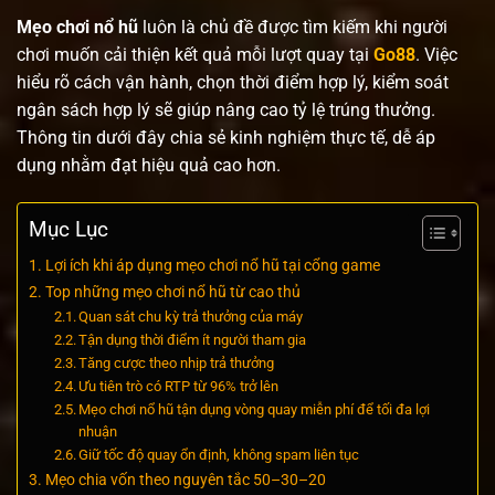
Mẹo chơi nổ hũ
luôn là chủ đề được tìm kiếm khi người
chơi muốn cải thiện kết quả mỗi lượt quay tại
Go88
. Việc
hiểu rõ cách vận hành, chọn thời điểm hợp lý, kiểm soát
ngân sách hợp lý sẽ giúp nâng cao tỷ lệ trúng thưởng.
Thông tin dưới đây chia sẻ kinh nghiệm thực tế, dễ áp
dụng nhằm đạt hiệu quả cao hơn.
Mục Lục
Lợi ích khi áp dụng mẹo chơi nổ hũ tại cổng game
Top những mẹo chơi nổ hũ từ cao thủ
Quan sát chu kỳ trả thưởng của máy
Tận dụng thời điểm ít người tham gia
Tăng cược theo nhịp trả thưởng
Ưu tiên trò có RTP từ 96% trở lên
Mẹo chơi nổ hũ tận dụng vòng quay miễn phí để tối đa lợi
nhuận
Giữ tốc độ quay ổn định, không spam liên tục
Mẹo chia vốn theo nguyên tắc 50–30–20