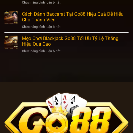
Chức năng bình luận bị tắt
ở
Tại
Go88
Cách
Go88
Dành
Chơi
Cách Đánh Baccarat Tại Go88 Hiệu Quả Dễ Hiểu
Chi
Cho
Poker
Tiết
Cho Thành Viên
Bạn
Online
Từ
Chức năng bình luận bị tắt
ở
Go88
Cơ
Cách
Chi
Bản
Đánh
Mẹo Chơi Blackjack Go88 Tối Ưu Tỷ Lệ Thắng
Tiết
Đến
Baccarat
Cho
Hiệu Quả Cao
Nâng
Tại
Người
Cao
Chức năng bình luận bị tắt
ở
Go88
Chưa
Mẹo
Hiệu
Biết
Chơi
Quả
Blackjack
Dễ
Go88
Hiểu
Tối
Cho
Ưu
Thành
Tỷ
Viên
Lệ
Thắng
Hiệu
Quả
Cao