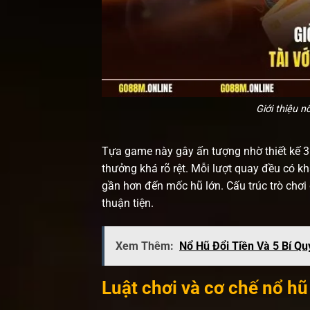
Giới thiệu 
Tựa game này gây ấn tượng nhờ thiết kế 3
thưởng khá rõ rệt. Mỗi lượt quay đều có kh
gần hơn đến mốc hũ lớn. Cấu trúc trò chơi 
thuận tiện.
Xem Thêm:
Nổ Hũ Đổi Tiền Và 5 Bí Q
Luật chơi và cơ chế nổ hũ 