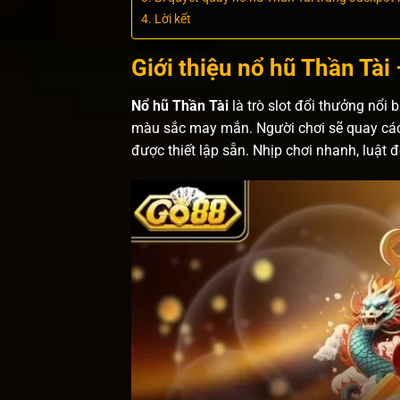
Lời kết
Giới thiệu nổ hũ Thần Tài
Nổ hũ Thần Tài
là trò slot đổi thưởng nổi 
màu sắc may mắn. Người chơi sẽ quay các
được thiết lập sẵn. Nhịp chơi nhanh, luật 