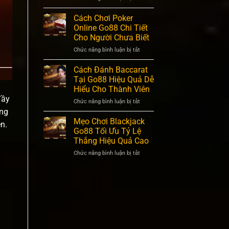
Cách
Chi
Chơi
Tiết
Cách Chơi Poker
Sâm
Tại
Online Go88 Chi Tiết
Lốc
Go88
Cho Người Chưa Biết
Tại
Dành
Chức năng bình luận bị tắt
ở
Go88
Cho
Cách
Chi
Bạn
Chơi
Tiết
Cách Đánh Baccarat
Poker
Từ
Tại Go88 Hiệu Quả Dễ
Online
Cơ
Hiểu Cho Thành Viên
Go88
Bản
đầy
Chức năng bình luận bị tắt
ở
Chi
Đến
Cách
òng
Tiết
Nâng
Đánh
Cho
Mẹo Chơi Blackjack
Cao
n.
Baccarat
Người
Go88 Tối Ưu Tỷ Lệ
Tại
Chưa
Thắng Hiệu Quả Cao
Go88
Biết
Chức năng bình luận bị tắt
ở
Hiệu
Mẹo
Quả
Chơi
Dễ
Blackjack
Hiểu
Go88
Cho
Tối
Thành
Ưu
Viên
Tỷ
Lệ