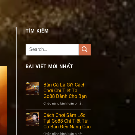
TÌM KIẾM
BÀI VIẾT MỚI NHẤT
Bắn Cá Là Gì? Cách
Chơi Chi Tiết Tại
Go88 Dành Cho Bạn
Chức năng bình luận bị tắt
ở
Bắn
Cá
Cách Chơi Sâm Lốc
Là
Tại Go88 Chi Tiết Từ
Gì?
Cơ Bản Đến Nâng Cao
Cách
Chức năng bình luận bị tắt
ở
Chơi