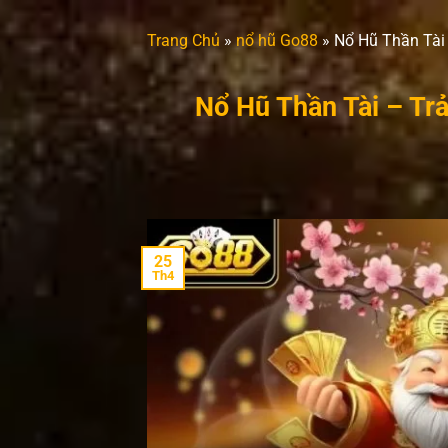
Bỏ
qua
Trang Chủ
»
nổ hũ Go88
»
Nổ Hũ Thần Tài
nội
dung
Nổ Hũ Thần Tài – Tr
25
Th4