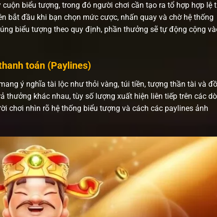
cuộn biểu tượng, trong đó người chơi cần tạo ra tổ hợp hợp lệ t
ên bắt đầu khi bạn chọn mức cược, nhấn quay và chờ hệ thống
đúng biểu tượng theo quy định, phần thưởng sẽ tự động cộng và
thanh toán (Paylines)
ng ý nghĩa tài lộc như thỏi vàng, túi tiền, tượng thần tài và đ
rả thưởng khác nhau, tùy số lượng xuất hiện liên tiếp trên các d
ời chơi nhìn rõ hệ thống biểu tượng và cách các paylines ảnh