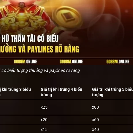
 có biểu tượng thưởng và paylines rõ ràng
ị khi trúng 3 biểu
Giá trị khi trúng 4 biểu
Giá trị khi trúng 5 biể
g
tượng
tượng
x25
x80
x20
x60
x15
x40